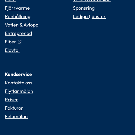
Fjärrvärme
Sponsring 
Renhållning
Lediga tjänster
Vatten & Avlopp
Entreprenad
Länk till annan webbplats.
Fiber
Elavtal
Kundservice
Kontakta oss
Flyttanmälan
Priser
Fakturor
Felamälan