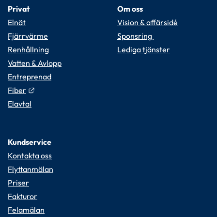
Privat
Om oss
Elnät
Vision & affärsidé
Fjärrvärme
Sponsring 
Renhållning
Lediga tjänster
Vatten & Avlopp
Entreprenad
Länk till annan webbplats.
Fiber
Elavtal
Kundservice
Kontakta oss
Flyttanmälan
Priser
Fakturor
Felamälan