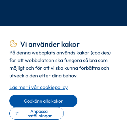
Tillsammans
skapar vi
Vi använder kakor
livskvalitet.
På denna webbplats används kakor (cookies)
för att webbplatsen ska fungera så bra som
möjligt och för att vi ska kunna förbättra och
Med
kunden
i centrum och
kommande
utveckla den efter dina behov.
generationer
i tanken.
Läs mer i vår cookiepolicy
Godkänn alla kakor
Anpassa
inställningar